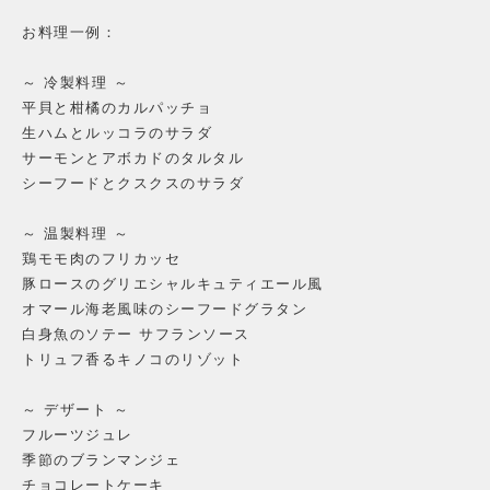
お料理一例：
～ 冷製料理 ～
平貝と柑橘のカルパッチョ
生ハムとルッコラのサラダ
サーモンとアボカドのタルタル
シーフードとクスクスのサラダ
～ 温製料理 ～
鶏モモ肉のフリカッセ
豚ロースのグリエシャルキュティエール風
オマール海老風味のシーフードグラタン
白身魚のソテー サフランソース
トリュフ香るキノコのリゾット
～ デザート ～
フルーツジュレ
季節のブランマンジェ
チョコレートケーキ