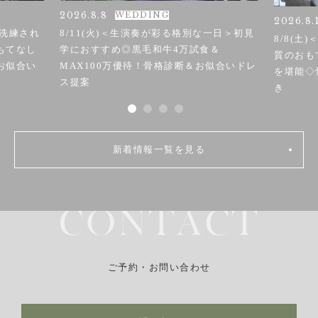
2026.8.8
WEDDING
2026.8.
＞洗練され
8/11(火)＜生演奏が彩る格別な一日＞初見
8/8(
もてなし
学におすすめ◎黒毛和牛4万試食＆
質のおも
お似合い
MAX100万優待！骨格診断＆お似合いドレ
を堪能◇
ス提案
き
新着情報一覧を見る
ご予約・お問い合わせ