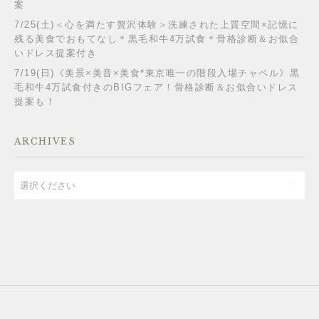
案
7/25(土)＜心を満たす贅沢体験＞洗練された上質空間×記憶に
残る美食でおもてなし＊黒毛和牛4万試食＊骨格診断＆お似合
いドレス提案付き
7/19(日)《美景×美音×美食*東京唯一の階段入場チャペル》黒
毛和牛4万試食付きのBIGフェア！骨格診断＆お似合いドレス
提案も！
ARCHIVES