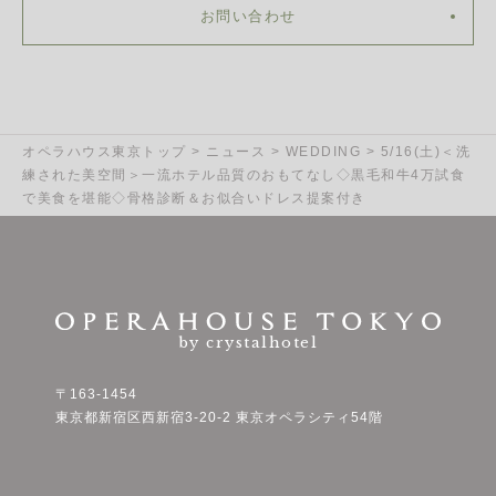
お問い合わせ
オペラハウス東京トップ
>
ニュース
>
WEDDING
>
5/16(土)＜洗
練された美空間＞一流ホテル品質のおもてなし◇黒毛和牛4万試食
で美食を堪能◇骨格診断＆お似合いドレス提案付き
by crystalhotel
〒163-1454
東京都新宿区西新宿3-20-2 東京オペラシティ54階