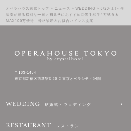
オペラハウス東京トップ
>
ニュース
>
WEDDING
>
6/20(土)＜生
演奏が彩る格別な一日＞初見学におすすめ◎黒毛和牛4万試食＆
MAX100万優待！骨格診断＆お似合いドレス提案
by crystalhotel
〒163-1454
東京都新宿区西新宿3-20-2 東京オペラシティ54階
WEDDING
結婚式・ウェディング
RESTAURANT
レストラン