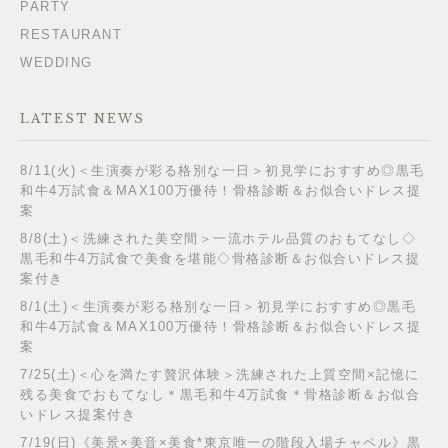
PARTY
RESTAURANT
WEDDING
LATEST NEWS
8/11(火)＜生演奏が彩る格別な一日＞初見学におすすめ◎黒毛
和牛4万試食＆MAX100万優待！骨格診断＆お似合いドレス提
案
8/8(土)＜洗練された美空間＞一流ホテル品質のおもてなし◇
黒毛和牛4万試食で美食を堪能◇骨格診断＆お似合いドレス提
案付き
8/1(土)＜生演奏が彩る格別な一日＞初見学におすすめ◎黒毛
和牛4万試食＆MAX100万優待！骨格診断＆お似合いドレス提
案
7/25(土)＜心を満たす贅沢体験＞洗練された上質空間×記憶に
残る美食でおもてなし＊黒毛和牛4万試食＊骨格診断＆お似合
いドレス提案付き
7/19(日)《美景×美音×美食*東京唯一の階段入場チャペル》黒