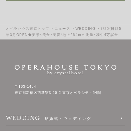
オペラハウス東京トップ
>
ニュース
>
WEDDING
>
7/20(日)25
年3月OPEN◆美景×美食×美音*地上264ｍの眺望×和牛4万試食
by crystalhotel
〒163-1454
東京都新宿区西新宿3-20-2 東京オペラシティ54階
WEDDING
結婚式・ウェディング