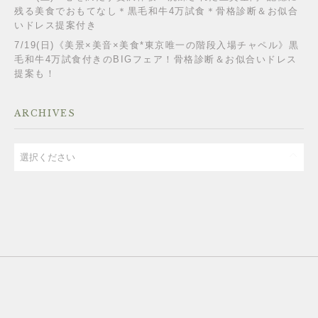
残る美食でおもてなし＊黒毛和牛4万試食＊骨格診断＆お似合
いドレス提案付き
7/19(日)《美景×美音×美食*東京唯一の階段入場チャペル》黒
毛和牛4万試食付きのBIGフェア！骨格診断＆お似合いドレス
提案も！
ARCHIVES