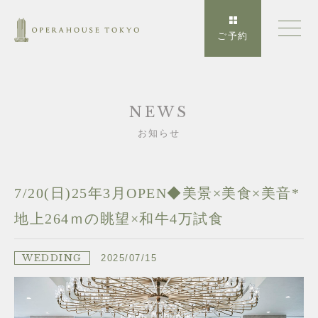
ご予約
NEWS
お知らせ
7/20(日)25年3月OPEN◆美景×美食×美音*
地上264ｍの眺望×和牛4万試食
WEDDING
2025/07/15