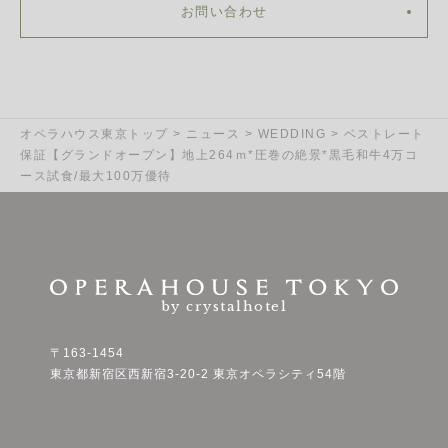
お問い合わせ
オペラハウス東京トップ
>
ニュース
>
WEDDING
>
ベストレート
保証【グランドオープン】地上264ｍ*圧巻の絶景*黒毛和牛4万コ
ース試食/最大100万優待
by crystalhotel
〒163-1454
東京都新宿区西新宿3-20-2 東京オペラシティ54階