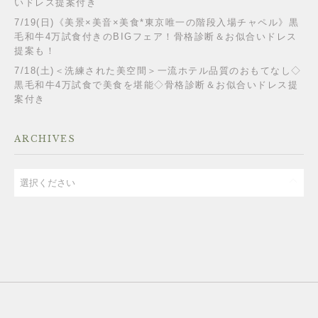
いドレス提案付き
7/19(日)《美景×美音×美食*東京唯一の階段入場チャペル》黒
毛和牛4万試食付きのBIGフェア！骨格診断＆お似合いドレス
提案も！
7/18(土)＜洗練された美空間＞一流ホテル品質のおもてなし◇
黒毛和牛4万試食で美食を堪能◇骨格診断＆お似合いドレス提
案付き
ARCHIVES