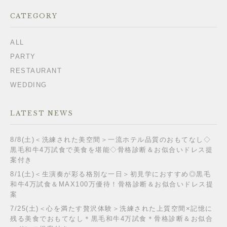
CATEGORY
ALL
PARTY
RESTAURANT
WEDDING
LATEST NEWS
8/8(土)＜洗練された美空間＞一流ホテル品質のおもてなし◇
黒毛和牛4万試食で美食を堪能◇骨格診断＆お似合いドレス提
案付き
8/1(土)＜生演奏が彩る格別な一日＞初見学におすすめ◎黒毛
和牛4万試食＆MAX100万優待！骨格診断＆お似合いドレス提
案
7/25(土)＜心を満たす贅沢体験＞洗練された上質空間×記憶に
残る美食でおもてなし＊黒毛和牛4万試食＊骨格診断＆お似合